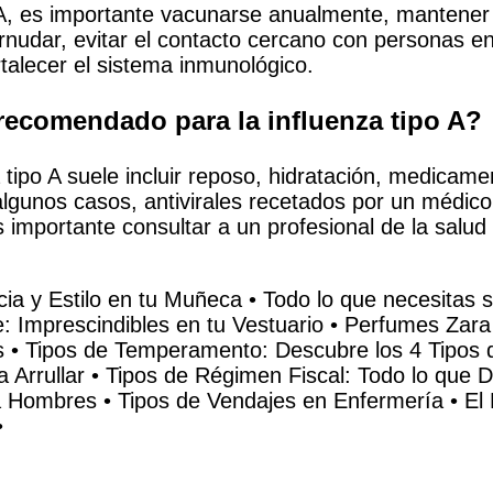
po A, es importante vacunarse anualmente, mantene
tornudar, evitar el contacto cercano con personas
rtalecer el sistema inmunológico.
 recomendado para la influenza tipo A?
a tipo A suele incluir reposo, hidratación, medicame
 algunos casos, antivirales recetados por un médico
importante consultar a un profesional de la salud
ia y Estilo en tu Muñeca
•
Todo lo que necesitas 
 Imprescindibles en tu Vestuario
•
Perfumes Zara
s
•
Tipos de Temperamento: Descubre los 4 Tipos 
 Arrullar
•
Tipos de Régimen Fiscal: Todo lo que 
a Hombres
•
Tipos de Vendajes en Enfermería
•
El
•