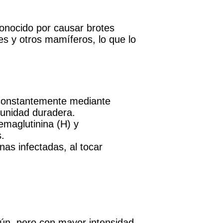
conocido por causar brotes
es y otros mamíferos, lo que lo
 constantemente mediante
munidad duradera.
emaglutinina (H) y
.
as infectadas, al tocar
mún, pero con mayor intensidad.