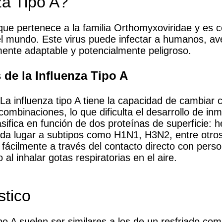
za Tipo A?
s que pertenece a la familia Orthomyxoviridae y es 
el mundo. Este virus puede infectar a humanos, av
ente adaptable y potencialmente peligroso.
s de la Influenza Tipo A
La influenza tipo A tiene la capacidad de cambiar
ombinaciones, lo que dificulta el desarrollo de in
sifica en función de dos proteínas de superficie: h
 da lugar a subtipos como H1N1, H3N2, entre otros
ácilmente a través del contacto directo con person
al inhalar gotas respiratorias en el aire.
stico
ipo A suelen ser similares a los de un resfriado co