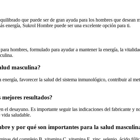
librado que puede ser de gran ayuda para los hombres que desean mejor
más energía, Sukrol Hombre puede ser una excelente opción para ti.
ara hombres, formulado para ayudar a mantener la energía, la vitalidad
culina.
salud masculina?
a energía, favorecer la salud del sistema inmunológico, contribuir al m
 mejores resultados?
n el desayuno. Es importante seguir las indicaciones del fabricante y n
 vida saludable.
mbre y por qué son importantes para la salud masculin
inas del complejo B, vitamina C, vitamina E, zinc, selenio, ácido fólico