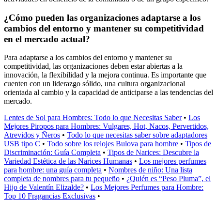
¿Cómo pueden las organizaciones adaptarse a los
cambios del entorno y mantener su competitividad
en el mercado actual?
Para adaptarse a los cambios del entorno y mantener su
competitividad, las organizaciones deben estar abiertas a la
innovación, la flexibilidad y la mejora continua. Es importante que
cuenten con un liderazgo sólido, una cultura organizacional
orientada al cambio y la capacidad de anticiparse a las tendencias del
mercado.
Lentes de Sol para Hombres: Todo lo que Necesitas Saber
•
Los
Mejores Piropos para Hombres: Vulgares, Hot, Nacos, Pervertidos,
Atrevidos y Ñeros
•
Todo lo que necesitas saber sobre adaptadores
USB tipo C
•
Todo sobre los relojes Bulova para hombre
•
Tipos de
Discriminación: Guía Completa
•
Tipos de Narices: Descubre la
Variedad Estética de las Narices Humanas
•
Los mejores perfumes
para hombre: una guía completa
•
Nombres de niño: Una lista
completa de nombres para tu pequeño
•
¿Quién es “Peso Pluma”, el
Hijo de Valentín Elizalde?
•
Los Mejores Perfumes para Hombre:
Top 10 Fragancias Exclusivas
•