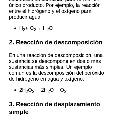
único producto. Por ejemplo, la reacción
entre el hidrógeno y el oxígeno para
producir agua:
H
+ O
→ H
O
2
2
2
2. Reacción de descomposición
En una reacción de descomposición, una
sustancia se descompone en dos o más
sustancias más simples. Un ejemplo
común es la descomposición del peróxido
de hidrógeno en agua y oxígeno:
2H
O
→ 2H
O + O
2
2
2
2
3. Reacción de desplazamiento
simple