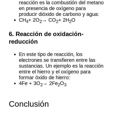
reacción es la combustión del metano
en presencia de oxígeno para
producir dióxido de carbono y agua:
CH
+ 2O
→ CO
+ 2H
O
4
2
2
2
6. Reacción de oxidación-
reducción
En este tipo de reacción, los
electrones se transfieren entre las
sustancias. Un ejemplo es la reacción
entre el hierro y el oxígeno para
formar óxido de hierro:
4Fe + 3O
→ 2Fe
O
2
2
3
Conclusión